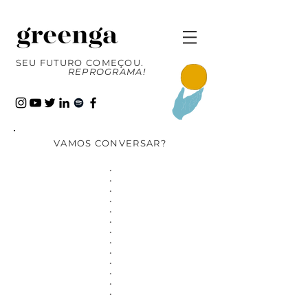
SEU FUTURO COMEÇOU.
REPROGRAMA!
VAMOS CONVERSAR?
.
.
.
.
.
.
.
.
.
.
.
.
.