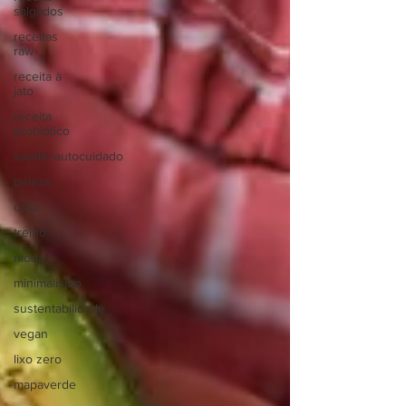
salgados
receitas
raw
receita à
jato
receita
probiótico
saude+autocuidado
beleza
casa
treino
moda
minimalismo
sustentabilidade
vegan
lixo zero
mapaverde