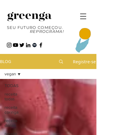
SEU FUTURO COMEÇOU.
REPROGRAMA!
Registre-se
BLOG
vegan
TODAS
receita
todas
receita
coringa
receita
doces
receita