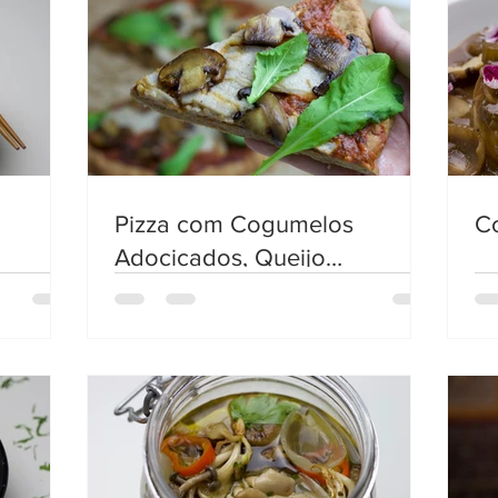
Pizza com Cogumelos
C
Adocicados, Queijo
Defumado e Rúcula