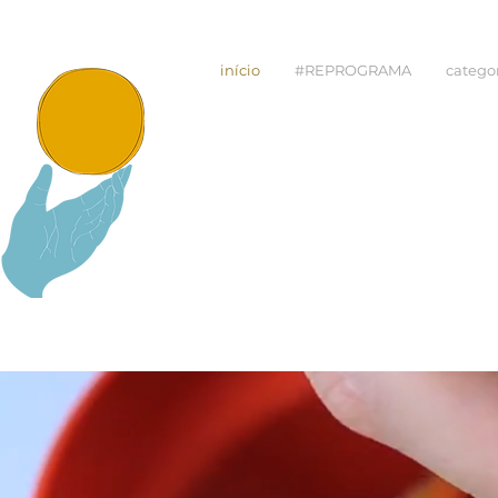
início
#REPROGRAMA
catego