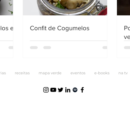
los e
Confit de Cogumelos
Po
v
ias
receitas
mapa verde
eventos
e-books
na tv