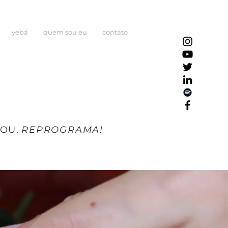
yebá
quem sou eu
contato
OU.
REPROGRAMA!