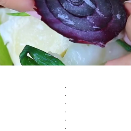
.
.
.
.
.
.