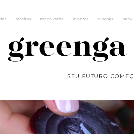
rias
receitas
mapa verde
eventos
e-books
na tv
SEU FUTURO COMEÇ