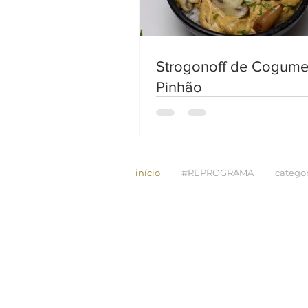
Strogonoff de Cogume
Pinhão
início
#REPROGRAMA
categor