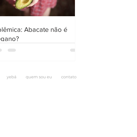
lêmica: Abacate não é
egano?
yebá
quem sou eu
contato